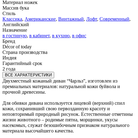
Материал ножек
Массив бука
Стиль
Классика
,
Американские
,
Винтажный
,
Лофт
,
Современный
,
Английский
Назначение
в гостиную
,
в кабинет
,
в кухню
,
в офис
Бренд
Décor of today
Страна производства
Индия
Гарантийный срок
2 года
ВСЕ ХАРАКТЕРИСТИКИ
Двухместный кожаный диван “Чарльз”, изготовлен из
премиальных материалов: натуральной кожи буйвола и
прочной древесины.
Для обивки дивана используется лицевой (верхний) спил
кожи, сохранивший свою первозданную красоту и
неповторимый природный рисунок. Естественные отметины
жизни животного – родимые пятна, морщинки, укусы
насекомых, служат безошибочным признаком натурального
материала высочайшего качества.