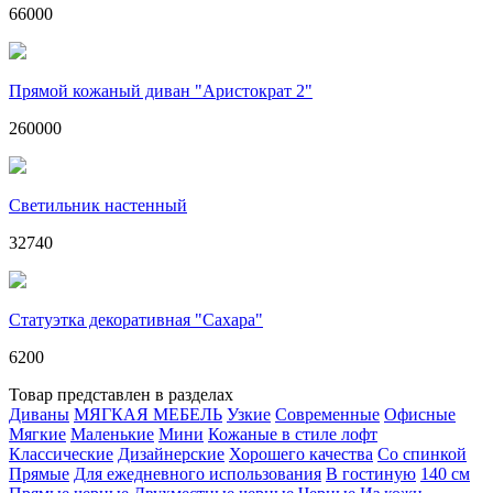
66000
Прямой кожаный диван "Аристократ 2"
260000
Светильник настенный
32740
Статуэтка декоративная "Сахара"
6200
Товар представлен в разделах
Диваны
МЯГКАЯ МЕБЕЛЬ
Узкие
Современные
Офисные
Мягкие
Маленькие
Мини
Кожаные в стиле лофт
Классические
Дизайнерские
Хорошего качества
Со спинкой
Прямые
Для ежедневного использования
В гостиную
140 см