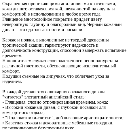
Окрашенная проникающими анилиновыми красителями,
кожа дышит, оставаясь мягкой, шелковистой на ощупь и
комфортной в использовании в любое время года.
Глянцевое многослойное покрытие придает цвету
невероятную глубину и благородный вид. Черный кожаный
диван – это ода элегантности и роскоши.
Каркас и ножки, выполненные из твердой древесины
тропической акации, гарантируют надежность и
долговечность конструкции, способной выдержать испытание
временем.
Наполнителем служат слои эластичного пенополиуретана
различной плотности, обеспечивающие исключительный
комфорт.
Подушки съемные на липучках, что облегчает уход за
изделием.
В каждой детали этого шикарного кожаного дивана
"читается" элегантный английский стиль:
• Глянцевая, словно отполированная временем, кожа;
• Высокий кожаный диван, с глубокой посадкой для
комфортного отдыха;
• "Подлокотники-свитки", добавляющие аристократичности;
• Каретная стяжка и декоративные мебельные гвоздики,
подчеркивающие безупречный вкус.