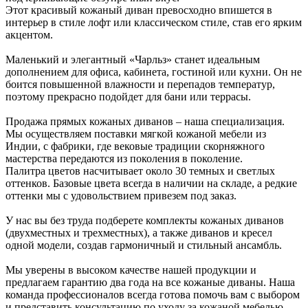
Этот красивый кожаный диван превосходно впишется в
интерьер в стиле лофт или классическом стиле, став его ярким
акцентом.
Маленький и элегантный «Чарльз» станет идеальным
дополнением для офиса, кабинета, гостиной или кухни. Он не
боится повышенной влажности и перепадов температур,
поэтому прекрасно подойдет для бани или террасы.
Продажа прямых кожаных диванов – наша специализация.
Мы осуществляем поставки мягкой кожаной мебели из
Индии, с фабрики, где вековые традиции скорняжного
мастерства передаются из поколения в поколение.
Палитра цветов насчитывает около 30 темных и светлых
оттенков. Базовые цвета всегда в наличии на складе, а редкие
оттенки мы с удовольствием привезем под заказ.
У нас вы без труда подберете комплекты кожаных диванов
(двухместных и трехместных), а также диванов и кресел
одной модели, создав гармоничный и стильный ансамбль.
Мы уверены в высоком качестве нашей продукции и
предлагаем гарантию два года на все кожаные диваны. Наша
команда профессионалов всегда готова помочь вам с выбором
и представить консультацию по уходу за кожаной мебелью.