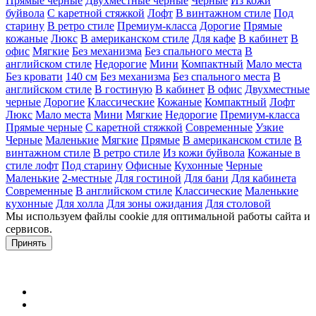
Прямые черные
Двухместные черные
Черные
Из кожи
буйвола
С каретной стяжкой
Лофт
В винтажном стиле
Под
старину
В ретро стиле
Премиум-класса
Дорогие
Прямые
кожаные
Люкс
В американском стиле
Для кафе
В кабинет
В
офис
Мягкие
Без механизма
Без спального места
В
английском стиле
Недорогие
Мини
Компактный
Мало места
Без кровати
140 см
Без механизма
Без спального места
В
английском стиле
В гостиную
В кабинет
В офис
Двухместные
черные
Дорогие
Классические
Кожаные
Компактный
Лофт
Люкс
Мало места
Мини
Мягкие
Недорогие
Премиум-класса
Прямые черные
С каретной стяжкой
Современные
Узкие
Черные
Маленькие
Мягкие
Прямые
В американском стиле
В
винтажном стиле
В ретро стиле
Из кожи буйвола
Кожаные в
стиле лофт
Под старину
Офисные
Кухонные
Черные
Маленькие
2-местные
Для гостиной
Для бани
Для кабинета
Современные
В английском стиле
Классические
Маленькие
кухонные
Для холла
Для зоны ожидания
Для столовой
Мы используем файлы cookie для оптимальной работы сайта и
сервисов.
Подробнее в политике конфидециальности.
Принять