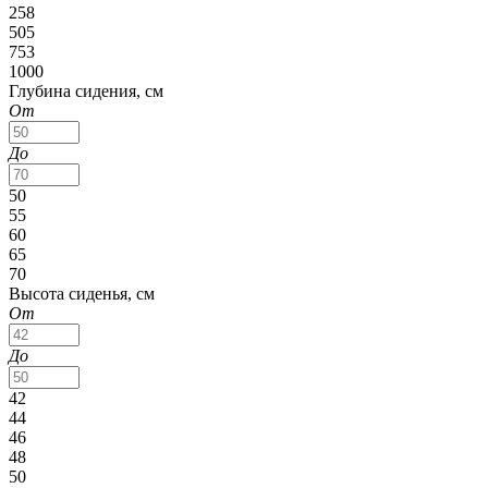
258
505
753
1000
Глубина сидения, см
От
До
50
55
60
65
70
Высота сиденья, см
От
До
42
44
46
48
50