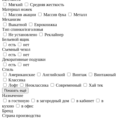
Мягкий
Средняя жесткость
Материал ножек
Массив акации
Массив бука
Металл
Механизм
Выкатной
Еврокнижка
Тип спинки/изголовья
Не установлено
Реклайнер
Бельевой ящик
есть
нет
Съемный чехол
есть
нет
Декоративные подушки
есть
нет
Стиль
Американские
Английский
Винтаж
Винтажный
Классика
Лофт
Неоклассика
Современный
Хай тек
Показать ещё
Назначение
в гостиную
в загородный дом
в кабинет
в
кухню
в офис
Бренд
Страна производства