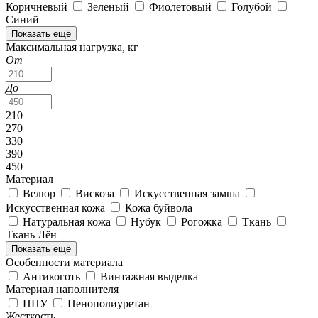
Коричневый
Зеленый
Фиолетовый
Голубой
Синий
Показать ещё
Максимальная нагрузка, кг
От
До
210
270
330
390
450
Материал
Велюр
Вискоза
Искусственная замша
Искусственная кожа
Кожа буйвола
Натуральная кожа
Нубук
Рогожка
Ткань
Ткань Лён
Показать ещё
Особенности материала
Антикоготь
Винтажная выделка
Материал наполнителя
ППУ
Пенополиуретан
Жесткость