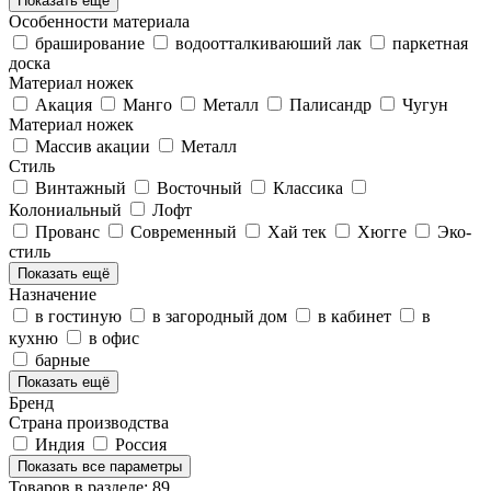
Показать ещё
Особенности материала
браширование
водоотталкиваюший лак
паркетная
доска
Материал ножек
Акация
Манго
Металл
Палисандр
Чугун
Материал ножек
Массив акации
Металл
Стиль
Винтажный
Восточный
Классика
Колониальный
Лофт
Прованс
Современный
Хай тек
Хюгге
Эко-
стиль
Показать ещё
Назначение
в гостиную
в загородный дом
в кабинет
в
кухню
в офис
барные
Показать ещё
Бренд
Страна производства
Индия
Россия
Показать все параметры
Товаров в разделе: 89