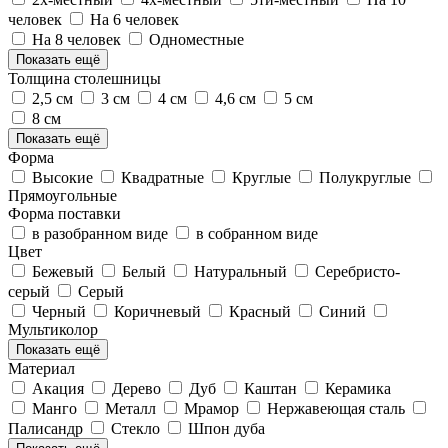
человек
На 6 человек
На 8 человек
Одноместные
Показать ещё
Толщина столешницы
2,5 см
3 см
4 см
4,6 см
5 см
8 см
Показать ещё
Форма
Высокие
Квадратные
Круглые
Полукруглые
Прямоугольные
Форма поставки
в разобранном виде
в собранном виде
Цвет
Бежевый
Белый
Натуральный
Серебристо-
серый
Серый
Черный
Коричневый
Красный
Синий
Мультиколор
Показать ещё
Материал
Акация
Дерево
Дуб
Каштан
Керамика
Манго
Металл
Мрамор
Нержавеющая сталь
Палисандр
Стекло
Шпон дуба