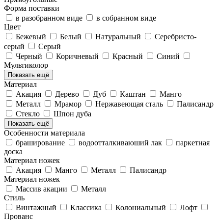
Форма поставки
в разобранном виде
в собранном виде
Цвет
Бежевый
Белый
Натуральный
Серебристо-
серый
Серый
Черный
Коричневый
Красный
Синий
Мультиколор
Показать ещё
Материал
Акация
Дерево
Дуб
Каштан
Манго
Металл
Мрамор
Нержавеющая сталь
Палисандр
Стекло
Шпон дуба
Показать ещё
Особенности материала
браширование
водоотталкиваюший лак
паркетная
доска
Материал ножек
Акация
Манго
Металл
Палисандр
Материал ножек
Массив акации
Металл
Стиль
Винтажный
Классика
Колониальный
Лофт
Прованс