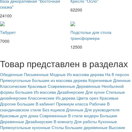
Ваза декоративная "Восточная
Кресло "Осло"
сказка"
62200
24100
Табурет
Подстолье для стола
трансформера
7000
12500
Товар представлен в разделах
Обеденные
Письменные
Модные
Из массива дерева
На 8 персон
Прямоугольные
Большие из массива дерева
Коричневые
Длинные
Классические
Красивые
Современные
Деревянные
Необычной
формы
Большие
Из массива
Дизайнерские
Для кухни
Стильные
дизайнерские
Классические
Из дерева
Цвета орех
Красивые
Дорогие
Большие
В кабинет
Премиум класса
Рабочие
В
скандинавском стиле
Без ящиков
Длинные
Для руководителя
Красивые для дома
Современные
В стиле модерн
Большие
Деревянные
Дизайнерские
В комнату
Для работы
Кухонные
Прямоугольные кухонные
Столы
Большие деревянные
Высокие