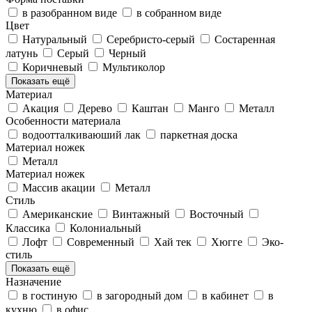
в разобранном виде
в собранном виде
Цвет
Натуральный
Серебристо-серый
Состаренная
латунь
Серый
Черный
Коричневый
Мультиколор
Показать ещё
Материал
Акация
Дерево
Каштан
Манго
Металл
Особенности материала
водоотталкиваюший лак
паркетная доска
Материал ножек
Металл
Материал ножек
Массив акации
Металл
Стиль
Американские
Винтажный
Восточный
Классика
Колониальный
Лофт
Современный
Хай тек
Хюгге
Эко-
стиль
Показать ещё
Назначение
в гостиную
в загородный дом
в кабинет
в
кухню
в офис