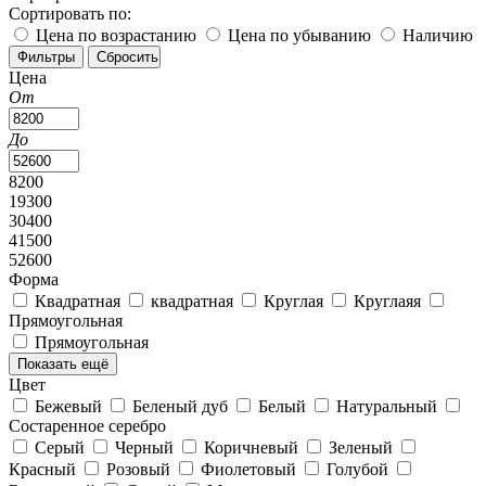
Сортировать по:
Элитные
Прямоугольные
Квадратные
Круглые
Для гостиной
Необычные
Дизайнерские
Большие
В стиле лофт
Большие
В
Цена по возрастанию
Цена по убыванию
Наличию
баню
В гараж
В гостинную
В деревянном корпусе
В зал
В
кабинет
В коридор
В спальню
Вертикальные
Винтажные
Цена
Горизонтальные
От
До
8200
19300
30400
41500
52600
Форма
Квадратная
квадратная
Круглая
Круглаяя
Прямоугольная
Прямоугольная
Показать ещё
Цвет
Бежевый
Беленый дуб
Белый
Натуральный
Состаренное серебро
Серый
Черный
Коричневый
Зеленый
Красный
Розовый
Фиолетовый
Голубой