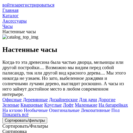
войти
зарегистрироваться
Главная
Каталог
Аксессуары
Часы
Настенные часы
Настенные часы
Когда-то эта древесина была частью дворца, мельницы или
другой постройки.... Возможно мы видим перед собой
палисандр, тик или другой вид красного дерева.... Мы этого
никогда не узнаем. Но зато, выбеленное дождями и
солнечными лучами дерево, выглядит роскошно. А часы из
него займут достойное место в любом современном
интерьере.
Офисные
Деревянные
Дизайнерские
Для дачи
Дорогие
Зеленые
Кварцевые
Круглые
Лофт
Маленькие
На батарейках
На кухню
Необычные
Оригинальные
Декоративные
Под
Показать всё
старину
Подарочные
Прованс
Прямоугольные
Ручной работы
Сортировать/фильтры
С маятником
С римскими цифрами
С цифрами
Синие
Со
Сортировать/Фильтры
стеклом
Старинные
Ходики
Черные
Бесшумные
В стиле
Сортировка
ретро
Деревянные
Винтажные
Под старину
Металлические