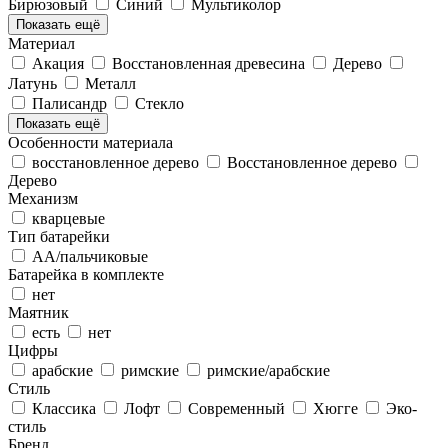
Бирюзовый
Синий
Мультиколор
Показать ещё
Материал
Акация
Восстановленная древесина
Дерево
Латунь
Металл
Палисандр
Стекло
Показать ещё
Особенности материала
восстановленное дерево
Восстановленное дерево
Дерево
Механизм
кварцевые
Тип батарейки
АА/пальчиковые
Батарейка в комплекте
нет
Маятник
есть
нет
Цифры
арабские
римские
римские/арабские
Стиль
Классика
Лофт
Современный
Хюгге
Эко-
стиль
Бренд