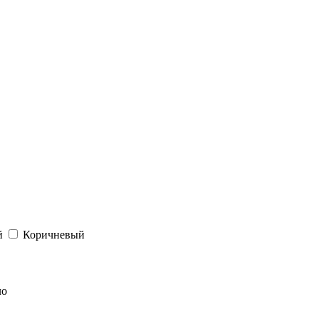
й
Коричневый
ло