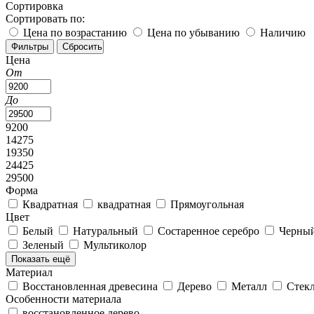
Сортировка
Сортировать по:
Цена по возрастанию
Цена по убыванию
Наличию
Цена
От
До
9200
14275
19350
24425
29500
Форма
Квадратная
квадратная
Прямоугольная
Цвет
Белый
Натуральный
Состаренное серебро
Черны
Зеленый
Мультиколор
Показать ещё
Материал
Восстановленная древесина
Дерево
Металл
Стек
Особенности материала
восстановленное дерево