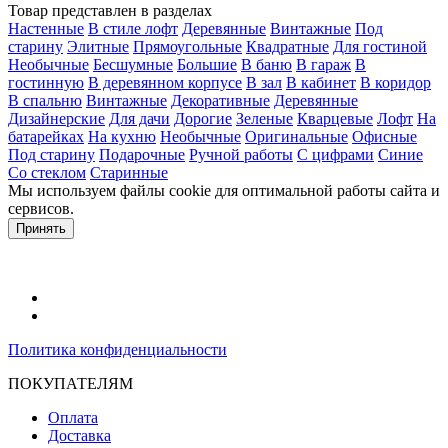
Товар представлен в разделах
Настенные
В стиле лофт
Деревянные
Винтажные
Под
старину
Элитные
Прямоугольные
Квадратные
Для гостиной
Необычные
Бесшумные
Большие
В баню
В гараж
В
гостинную
В деревянном корпусе
В зал
В кабинет
В коридор
В спальню
Винтажные
Декоративные
Деревянные
Дизайнерские
Для дачи
Дорогие
Зеленые
Кварцевые
Лофт
На
батарейках
На кухню
Необычные
Оригинальные
Офисные
Под старину
Подарочные
Ручной работы
С цифрами
Синие
Со стеклом
Старинные
Мы используем файлы cookie для оптимальной работы сайта и
сервисов.
Подробнее в политике конфидециальности.
Принять
Политика конфиденциальности
ПОКУПАТЕЛЯМ
Оплата
Доставка