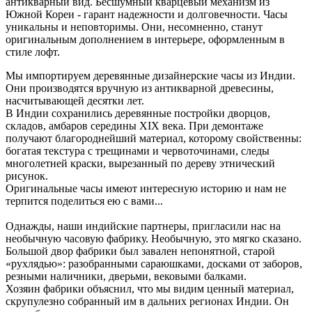
антикварный вид. Бесшумный кварцевый механизм из
Южной Кореи - гарант надежности и долговечности. Часы
уникальны и неповторимы. Они, несомненно, станут
оригинальным дополнением в интерьере, оформленным в
стиле лофт.
Мы импортируем деревянные дизайнерские часы из Индии.
Они производятся вручную из антикварной древесины,
насчитывающей десятки лет.
В Индии сохранились деревянные постройки дворцов,
складов, амбаров середины XIX века. При демонтаже
получают благороднейший материал, которому свойственны:
богатая текстура с трещинами и червоточинами, следы
многолетней краски, вырезанный по дереву этнический
рисунок.
Оригинальные часы имеют интересную историю и нам не
терпится поделиться ею с вами...
Однажды, наши индийские партнеры, пригласили нас на
необычную часовую фабрику. Необычную, это мягко сказано.
Большой двор фабрики был завален непонятной, старой
«рухлядью»: разобранными сараюшками, досками от заборов,
резными наличники, дверьми, вековыми балками.
Хозяин фабрики объяснил, что мы видим ценный материал,
скрупулезно собранный им в дальних регионах Индии. Он