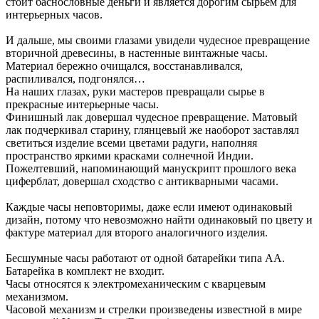
стоит баснословные деньги и является дорогим сырьем для
интерьерных часов.
И дальше, мы своими глазами увидели чудесное превращение
вторичной древесины, в настенные винтажные часы.
Материал бережно очищался, восстанавливался,
распиливался, подгонялся…
На наших глазах, руки мастеров превращали сырье в
прекрасные интерьерные часы.
Финишный лак довершал чудесное превращение. Матовый
лак подчеркивал старину, глянцевый же наоборот заставлял
светиться изделие всеми цветами радуги, наполняя
пространство яркими красками солнечной Индии.
Пожелтевший, напоминающий манускрипт прошлого века
циферблат, довершал сходство с антикварными часами.
Каждые часы неповторимы, даже если имеют одинаковый
дизайн, потому что невозможно найти одинаковый по цвету и
фактуре материал для второго аналогичного изделия.
Бесшумные часы работают от одной батарейки типа АА.
Батарейка в комплект не входит.
Часы относятся к электромеханическим с кварцевым
механизмом.
Часовой механизм и стрелки произведены известной в мире