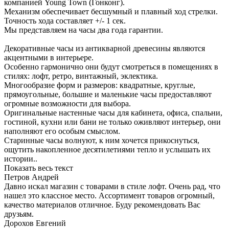
компанией Young Town (Гонконг).
Механизм обеспечивает бесшумный и плавный ход стрелки.
Точность хода составляет +/- 1 сек.
Мы представляем на часы два года гарантии.
Декоративные часы из антикварной древесины являются
акцентными в интерьере.
Особенно гармонично они будут смотреться в помещениях в
стилях: лофт, ретро, винтажный, эклектика.
Многообразие форм и размеров: квадратные, круглые,
прямоугольные, большие и маленькие часы предоставляют
огромные возможности для выбора.
Оригинальные настенные часы для кабинета, офиса, спальни,
гостиной, кухни или бани не только оживляют интерьер, они
наполняют его особым смыслом.
Старинные часы волнуют, к ним хочется прикоснуться,
ощутить накопленное десятилетиями тепло и услышать их
истории..
Показать весь текст
Петров Андрей
Давно искал магазин с товарами в стиле лофт. Очень рад, что
нашел это классное место. Ассортимент товаров огромный,
качество материалов отличное. Буду рекомендовать Вас
друзьям.
Дорохов Евгений