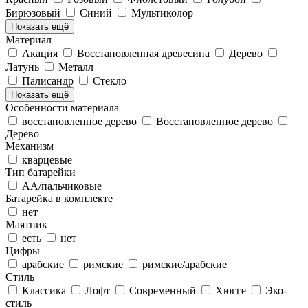
Бирюзовый
Синий
Мультиколор
Показать ещё
Материал
Акация
Восстановленная древесина
Дерево
Латунь
Металл
Палисандр
Стекло
Показать ещё
Особенности материала
восстановленное дерево
Восстановленное дерево
Дерево
Механизм
кварцевые
Тип батарейки
АА/пальчиковые
Батарейка в комплекте
нет
Маятник
есть
нет
Цифры
арабские
римские
римские/арабские
Стиль
Классика
Лофт
Современный
Хюгге
Эко-
стиль