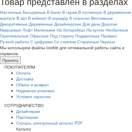
Товар представлен в разделах
Настенные
Бесшумные
В баню
В гараж
В гостинную
В деревянном
корпусе
В зал
В кабинет
В коридор
В спальню
Винтажные
Декоративные
Деревянные
Дизайнерские
Для дачи
Дорогие
Кварцевые
Лофт
Маленькие
На батарейках
На кухню
Необычные
Оригинальные
Офисные
Под старину
Подарочные
Прованс
Ручной работы
С цифрами
Со стеклом
Старинные
Черные
Мы используем файлы cookie для оптимальной работы сайта и
сервисов.
Подробнее в политике конфидециальности.
Принять
ПОКУПАТЕЛЯМ
Оплата
Доставка
Обмен и возврат
Надежная упаковка
Условия гарантии
СОТРУДНИЧЕСТВО
Дизайнерам
Партнерам
Скачать электронный каталог PDF
Каталог