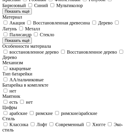
Бирюзовый
Синий
Мультиколор
Показать ещё
Материал
Акация
Восстановленная древесина
Дерево
Латунь
Металл
Палисандр
Стекло
Показать ещё
Особенности материала
восстановленное дерево
Восстановленное дерево
Дерево
Механизм
кварцевые
Тип батарейки
АА/пальчиковые
Батарейка в комплекте
нет
Маятник
есть
нет
Цифры
арабские
римские
римские/арабские
Стиль
Классика
Лофт
Современный
Хюгге
Эко-
стиль