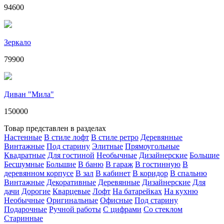
94600
Зеркало
79900
Диван "Мила"
150000
Товар представлен в разделах
Настенные
В стиле лофт
В стиле ретро
Деревянные
Винтажные
Под старину
Элитные
Прямоугольные
Квадратные
Для гостиной
Необычные
Дизайнерские
Большие
Бесшумные
Большие
В баню
В гараж
В гостинную
В
деревянном корпусе
В зал
В кабинет
В коридор
В спальню
Винтажные
Декоративные
Деревянные
Дизайнерские
Для
дачи
Дорогие
Кварцевые
Лофт
На батарейках
На кухню
Необычные
Оригинальные
Офисные
Под старину
Подарочные
Ручной работы
С цифрами
Со стеклом
Старинные