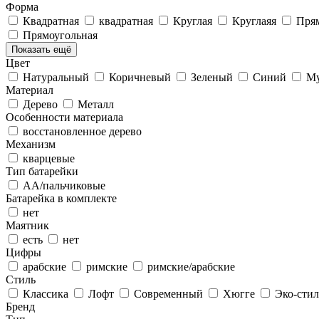
Форма
Квадратная
квадратная
Круглая
Круглаяя
Пря
Прямоугольная
Показать ещё
Цвет
Натуральный
Коричневый
Зеленый
Синий
Му
Материал
Дерево
Металл
Особенности материала
восстановленное дерево
Механизм
кварцевые
Тип батарейки
АА/пальчиковые
Батарейка в комплекте
нет
Маятник
есть
нет
Цифры
арабские
римские
римские/арабские
Стиль
Классика
Лофт
Современный
Хюгге
Эко-стил
Бренд