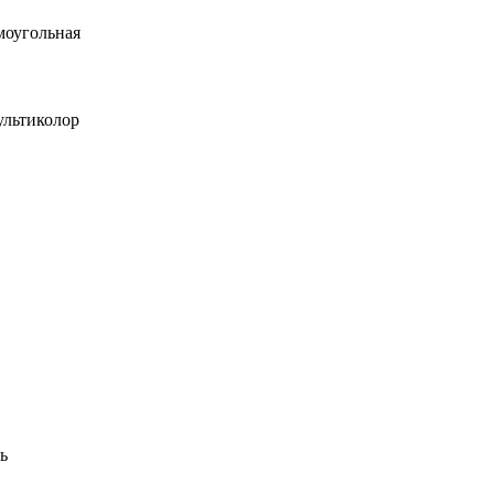
моугольная
льтиколор
ь