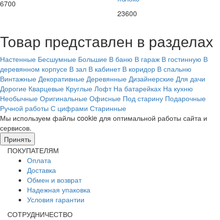
6700
23600
Товар представлен в разделах
Настенные
Бесшумные
Большие
В баню
В гараж
В гостинную
В
деревянном корпусе
В зал
В кабинет
В коридор
В спальню
Винтажные
Декоративные
Деревянные
Дизайнерские
Для дачи
Дорогие
Кварцевые
Круглые
Лофт
На батарейках
На кухню
Необычные
Оригинальные
Офисные
Под старину
Подарочные
Ручной работы
С цифрами
Старинные
Мы используем файлы cookie для оптимальной работы сайта и
сервисов.
Подробнее в политике конфидециальности.
Принять
ПОКУПАТЕЛЯМ
Оплата
Доставка
Обмен и возврат
Надежная упаковка
Условия гарантии
СОТРУДНИЧЕСТВО