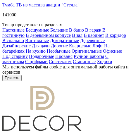
Тумба ТВ из массива акации "Стелла"
141000
Товар представлен в разделах
Настенные
Бесшумные
Большие
В баню
В гараж
В
гостинную
В деревянном корпусе
В зал
В кабинет
В коридор
В спальню
Винтажные
Декоративные
Деревянные
Дизайнерские
Для дачи
Дорогие
Кварцевые
Лофт
На
батарейках
На кухню
Необычные
Оригинальные
Офисные
Под старину
Подарочные
Прованс
Ручной работы
С
маятником
С цифрами
Со стеклом
Старинные
Ходики
Мы используем файлы cookie для оптимальной работы сайта и
сервисов.
Подробнее в политике конфидециальности.
Принять