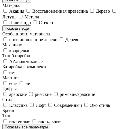
Материал
Акация
Восстановленная древесина
Дерево
Латунь
Металл
Палисандр
Стекло
Показать ещё
Особенности материала
восстановленное дерево
Дерево
Механизм
кварцевые
Тип батарейки
АА/пальчиковые
Батарейка в комплекте
нет
Маятник
есть
нет
Цифры
арабские
римские
римские/арабские
Стиль
Классика
Лофт
Современный
Эко-стиль
Бренд
Тип
настенные
настольные
Показать все параметры