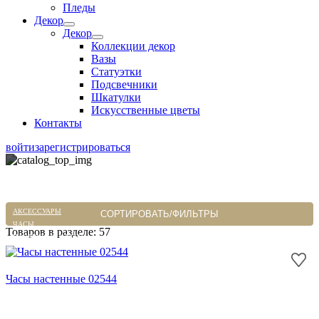
Пледы
Декор
Декор
Коллекции декор
Вазы
Статуэтки
Подсвечники
Шкатулки
Искусственные цветы
Контакты
войти
зарегистрироваться
ГЛАВНАЯ
НАСТЕННЫЕ ЧАСЫ СО СТЕКЛОМ
КАТАЛОГ
АКСЕССУАРЫ
СОРТИРОВАТЬ/ФИЛЬТРЫ
ЧАСЫ
Товаров в разделе: 57
НАСТЕННЫЕ ЧАСЫ
НАСТЕННЫЕ ЧАСЫ СО СТЕКЛОМ
Часы настенные 02544