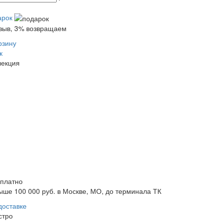
арок
тзыв, 3% возвращаем
рзину
к
лекция
сплатно
ыше 100 000 руб. в Москве, МО, до терминала ТК
доставке
стро