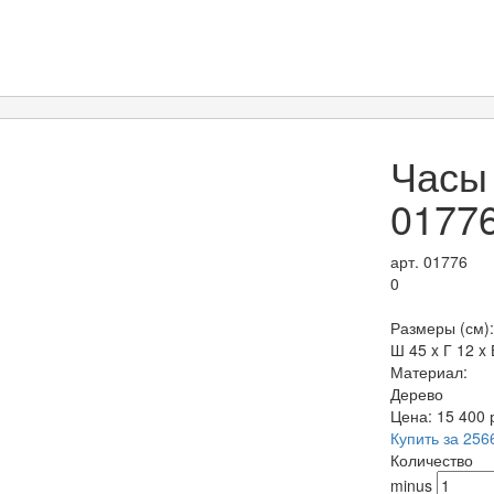
Часы
0177
арт. 01776
0
Размеры (см):
Ш 45 x Г 12 x 
Материал:
Дерево
Цена:
15 400
Купить за 256
Количество
minus