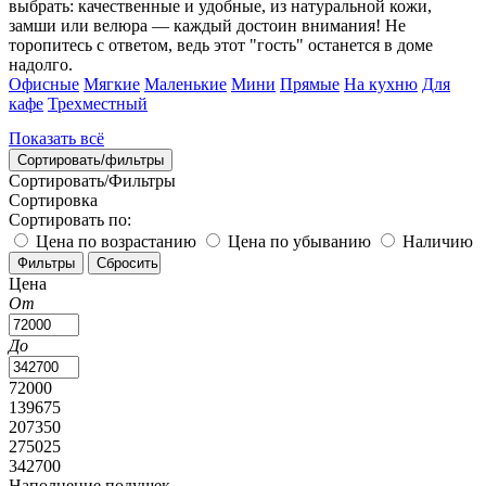
выбрать: качественные и удобные, из натуральной кожи,
замши или велюра — каждый достоин внимания! Не
торопитесь с ответом, ведь этот "гость" останется в доме
надолго.
Офисные
Мягкие
Маленькие
Мини
Прямые
На кухню
Для
кафе
Трехместный
Показать всё
Сортировать/фильтры
Сортировать/Фильтры
Сортировка
Сортировать по:
Цена по возрастанию
Цена по убыванию
Наличию
Цена
От
До
72000
139675
207350
275025
342700
Наполнение подушек