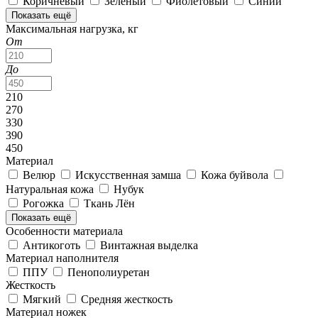
Коричневый
Зеленый
Фиолетовый
Синий
Показать ещё
Максимальная нагрузка, кг
От
До
210
270
330
390
450
Материал
Велюр
Искусственная замша
Кожа буйвола
Натуральная кожа
Нубук
Рогожка
Ткань Лён
Показать ещё
Особенности материала
Антикоготь
Винтажная выделка
Материал наполнителя
ППУ
Пенополиуретан
Жесткость
Мягкий
Средняя жесткость
Материал ножек