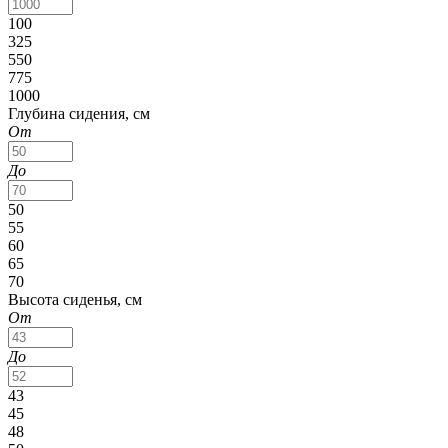
100
325
550
775
1000
Глубина сидения, см
От
До
50
55
60
65
70
Высота сиденья, см
От
До
43
45
48