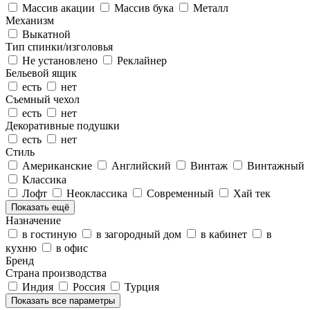
Массив акации
Массив бука
Металл
Механизм
Выкатной
Тип спинки/изголовья
Не установлено
Реклайнер
Бельевой ящик
есть
нет
Съемный чехол
есть
нет
Декоративные подушки
есть
нет
Стиль
Американские
Английский
Винтаж
Винтажный
Классика
Лофт
Неоклассика
Современный
Хай тек
Показать ещё
Назначение
в гостиную
в загородный дом
в кабинет
в
кухню
в офис
Бренд
Страна производства
Индия
Россия
Турция
Показать все параметры