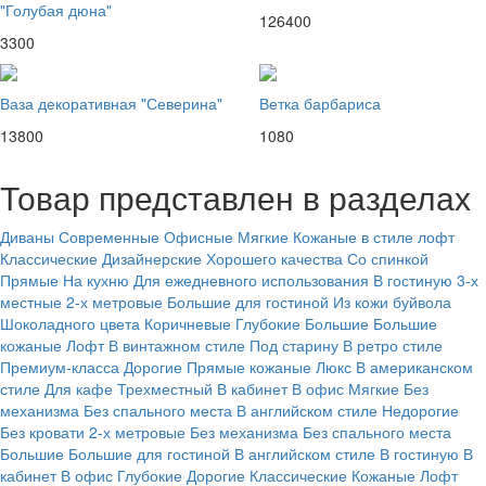
"Голубая дюна"
126400
3300
Ваза декоративная "Северина"
Ветка барбариса
13800
1080
Товар представлен в разделах
Диваны
Современные
Офисные
Мягкие
Кожаные в стиле лофт
Классические
Дизайнерские
Хорошего качества
Со спинкой
Прямые
На кухню
Для ежедневного использования
В гостиную
3-х
местные
2-х метровые
Большие для гостиной
Из кожи буйвола
Шоколадного цвета
Коричневые
Глубокие
Большие
Большие
кожаные
Лофт
В винтажном стиле
Под старину
В ретро стиле
Премиум-класса
Дорогие
Прямые кожаные
Люкс
В американском
стиле
Для кафе
Трехместный
В кабинет
В офис
Мягкие
Без
механизма
Без спального места
В английском стиле
Недорогие
Без кровати
2-х метровые
Без механизма
Без спального места
Большие
Большие для гостиной
В английском стиле
В гостиную
В
кабинет
В офис
Глубокие
Дорогие
Классические
Кожаные
Лофт