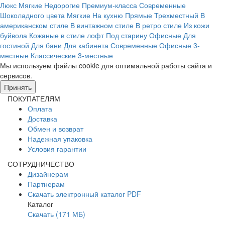
Люкс
Мягкие
Недорогие
Премиум-класса
Современные
Шоколадного цвета
Мягкие
На кухню
Прямые
Трехместный
В
американском стиле
В винтажном стиле
В ретро стиле
Из кожи
буйвола
Кожаные в стиле лофт
Под старину
Офисные
Для
гостиной
Для бани
Для кабинета
Современные
Офисные 3-
местные
Классические
3-местные
Мы используем файлы cookie для оптимальной работы сайта и
сервисов.
Подробнее в политике конфидециальности.
Принять
ПОКУПАТЕЛЯМ
Оплата
Доставка
Обмен и возврат
Надежная упаковка
Условия гарантии
СОТРУДНИЧЕСТВО
Дизайнерам
Партнерам
Скачать электронный каталог PDF
Каталог
Скачать (171 МБ)