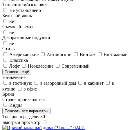
Тип спинки/изголовья
Не установлено
Бельевой ящик
нет
Съемный чехол
нет
Декоративные подушки
нет
Стиль
Американские
Английский
Винтаж
Винтажный
Классика
Лофт
Неоклассика
Современный
Показать ещё
Назначение
в гостиную
в загородный дом
в кабинет
в
кухню
в офис
Бренд
Страна производства
Индия
Показать все параметры
Товаров в разделе: 30
Быстрый просмотр