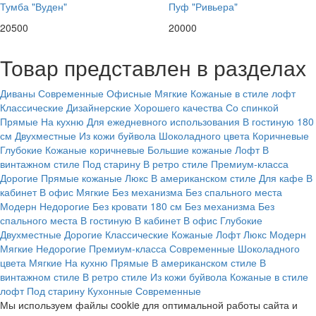
Тумба "Вуден"
Пуф "Ривьера"
20500
20000
Товар представлен в разделах
Диваны
Современные
Офисные
Мягкие
Кожаные в стиле лофт
Классические
Дизайнерские
Хорошего качества
Со спинкой
Прямые
На кухню
Для ежедневного использования
В гостиную
180
см
Двухместные
Из кожи буйвола
Шоколадного цвета
Коричневые
Глубокие
Кожаные коричневые
Большие кожаные
Лофт
В
винтажном стиле
Под старину
В ретро стиле
Премиум-класса
Дорогие
Прямые кожаные
Люкс
В американском стиле
Для кафе
В
кабинет
В офис
Мягкие
Без механизма
Без спального места
Модерн
Недорогие
Без кровати
180 см
Без механизма
Без
спального места
В гостиную
В кабинет
В офис
Глубокие
Двухместные
Дорогие
Классические
Кожаные
Лофт
Люкс
Модерн
Мягкие
Недорогие
Премиум-класса
Современные
Шоколадного
цвета
Мягкие
На кухню
Прямые
В американском стиле
В
винтажном стиле
В ретро стиле
Из кожи буйвола
Кожаные в стиле
лофт
Под старину
Кухонные
Современные
Мы используем файлы cookie для оптимальной работы сайта и