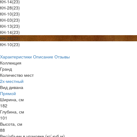
КН-14(23)
КН-28(23)
КН-10(23)
КН-03(23)
КН-13(23)
КН-14(23)
КН-28(23)
КН-10(23)
Характеристики
Описание
Отзывы
Коллекция
Гранд
Количество мест
2х-местный
Вид дивана
Прямой
Ширина, см
182
Глубина, см
101
Высота, см
88
Вес/объем в упаковке (кг/ куб.м)