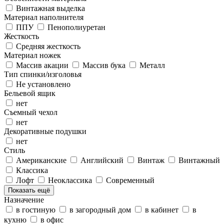
Винтажная выделка
Материал наполнителя
ППУ
Пенополиуретан
Жесткость
Средняя жесткость
Материал ножек
Массив акации
Массив бука
Металл
Тип спинки/изголовья
Не установлено
Бельевой ящик
нет
Съемный чехол
нет
Декоративные подушки
нет
Стиль
Американские
Английский
Винтаж
Винтажный
Классика
Лофт
Неоклассика
Современный
Показать ещё
Назначение
в гостиную
в загородный дом
в кабинет
в
кухню
в офис