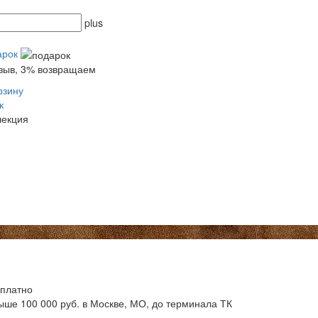
plus
арок
тзыв, 3% возвращаем
рзину
к
лекция
сплатно
ыше 100 000 руб. в Москве, МО, до терминала ТК