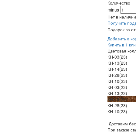
Количество
minus
Нет в наличии
Получить под
Подарок за о
Добавить в ко
Купить в 1 кли
Цветовая кол
КН-03(23)
КН-13(23)
КН-14(23)
КН-28(23)
КН-10(23)
КН-03(23)
КН-13(23)
КН-14(23)
КН-28(23)
КН-10(23)
Доставим бе
При заказе св