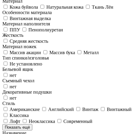
Материал
Кожа буйвола
Натуральная кожа
Ткань Лён
Особенности материала
Винтажная выделка
Материал наполнителя
ППУ
Пенополиуретан
Жесткость
Средняя жесткость
Материал ножек
Массив акации
Массив бука
Металл
Тип спинки/изголовья
Не установлено
Бельевой ящик
нет
Съемный чехол
нет
Декоративные подушки
нет
Стиль
Американские
Английский
Винтаж
Винтажный
Классика
Лофт
Неоклассика
Современный
Показать ещё
Назначение