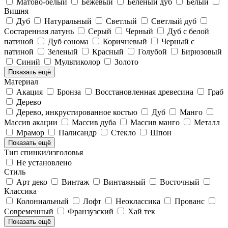
Матово-белый
Бежевый
Беленый дуб
Белый
Вишня
Дуб
Натуральный
Светлый
Светлый дуб
Состаренная латунь
Серый
Черный
Дуб с белой
патиной
Дуб сонома
Коричневый
Черный с
патиной
Зеленый
Красный
Голубой
Бирюзовый
Синий
Мультиколор
Золото
Показать ещё
Материал
Акация
Бронза
Восстановленная древесина
Граб
Дерево
Дерево, инкрустированное костью
Дуб
Манго
Массив акации
Массив дуба
Массив манго
Металл
Мрамор
Палисандр
Стекло
Шпон
Показать ещё
Тип спинки/изголовья
Не установлено
Стиль
Арт деко
Винтаж
Винтажный
Восточный
Классика
Колониальный
Лофт
Неоклассика
Прованс
Современный
Франзузский
Хай тек
Показать ещё