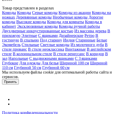
Товар представлен в разделах
Комоды
Комоды
Серые комоды
Комоды из акации
Комоды на
ножках
Деревянные комоды
Необычные комоды
Дорогие
комоды
Высокие комоды
Комоды для комнаты
Комоды в
кабинет
Эксклюзивные комоды
Комоды ручной работы
Двухдверные инкрустированные костью
Из массива дерева
В
прихожую
Элитные
С ящиками
Дизайнерские
Ретро
В
гостиную
В спальню
Под старину
Индия
Старинные
Белые
Экомебель
Стильные
Светлые комоды
Из молочного дуба
В
стиле прованс
В стиле неоклассика
Винтажные
В английском
стиле
В колониальном стиле
В стиле ренессанс
В коридор
В
зал
Напольные
С выдвижными ящиками
С 3 ящиками
Глубокие
Для одежды
Для белья
Шириной 100 см
Шириной
110 см
Глубиной 50 см
Глубиной 60 см
Мы используем файлы cookie для оптимальной работы сайта и
сервисов.
Подробнее в политике конфидециальности.
Принять
Политика конфиденциальности