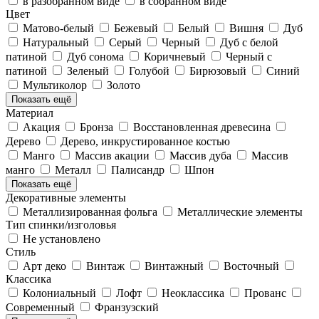
в разобранном виде
в собранном виде
Цвет
Матово-белый
Бежевый
Белый
Вишня
Дуб
Натуральный
Серый
Черный
Дуб с белой
патиной
Дуб сонома
Коричневый
Черный с
патиной
Зеленый
Голубой
Бирюзовый
Синий
Мультиколор
Золото
Показать ещё
Материал
Акация
Бронза
Восстановленная древесина
Дерево
Дерево, инкрустированное костью
Манго
Массив акации
Массив дуба
Массив
манго
Металл
Палисандр
Шпон
Показать ещё
Декоративные элементы
Металлизированная фольга
Металлические элементы
Тип спинки/изголовья
Не установлено
Стиль
Арт деко
Винтаж
Винтажный
Восточный
Классика
Колониальный
Лофт
Неоклассика
Прованс
Современный
Франзузский