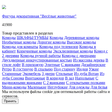
Фигура декоративная "Весёлые животные"
41900
Товар представлен в разделах
Комоды
ШКАФЫ/ТУМБЫ
Комоды
Деревянные комоды
Необычные комоды
Дорогие комоды
Высокие комоды
Комоды для комнаты
Комоды под телевизор
Комоды в
кабинет
Коричневые комоды
Эксклюзивные комоды
Комод с
2 дверями
Комоды ручной работы
Комоды с дверцами
Двухдверные инкрустированные костью
Из массива дерева
В
стиле лофт
В прихожую
Элитные
С ящиками
Дизайнерские
Ретро
В гостиную
В спальню
Под старину
Индия
Узкие
Старинные
Экомебель
3 двери
Стильные
Из дуба Вотан
Из
дуба Сонома
Винтажные
В коридор
В зал
Напольные
С
выдвижными ящиками
С 2 ящиками
С открытыми полками
Мини‑комоды
Маленькие
Неглубокие
Для одежды
Для белья
Мы используем файлы cookie для оптимальной работы сайта и
сервисов.
Подробнее в политике конфидециальности.
Принять