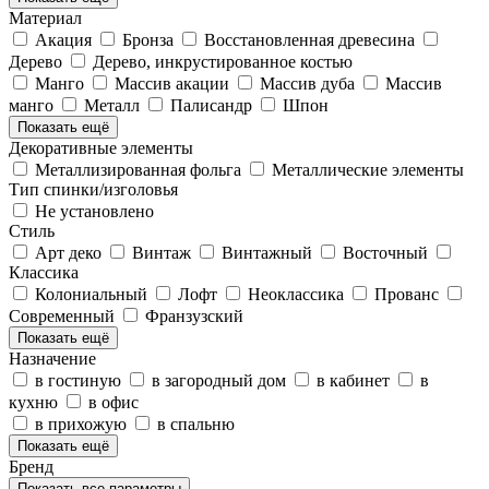
Материал
Акация
Бронза
Восстановленная древесина
Дерево
Дерево, инкрустированное костью
Манго
Массив акации
Массив дуба
Массив
манго
Металл
Палисандр
Шпон
Показать ещё
Декоративные элементы
Металлизированная фольга
Металлические элементы
Тип спинки/изголовья
Не установлено
Стиль
Арт деко
Винтаж
Винтажный
Восточный
Классика
Колониальный
Лофт
Неоклассика
Прованс
Современный
Франзузский
Показать ещё
Назначение
в гостиную
в загородный дом
в кабинет
в
кухню
в офис
в прихожую
в спальню
Показать ещё
Бренд
Показать все параметры