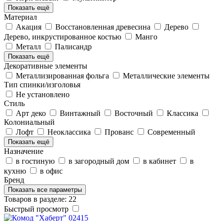
Показать ещё
Материал
Акация
Восстановленная древесина
Дерево
Дерево, инкрустированное костью
Манго
Металл
Палисандр
Показать ещё
Декоративные элементы
Металлизированная фольга
Металлические элементы
Тип спинки/изголовья
Не установлено
Стиль
Арт деко
Винтажный
Восточный
Классика
Колониальный
Лофт
Неоклассика
Прованс
Современный
Показать ещё
Назначение
в гостиную
в загородный дом
в кабинет
в
кухню
в офис
Бренд
Показать все параметры
Товаров в разделе: 22
Быстрый просмотр