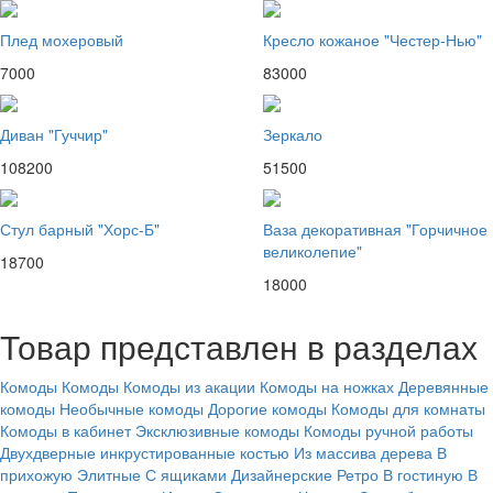
Плед мохеровый
Кресло кожаное "Честер-Нью"
7000
83000
Диван "Гуччир"
Зеркало
108200
51500
Стул барный "Хорс-Б"
Ваза декоративная "Горчичное
великолепие"
18700
18000
Товар представлен в разделах
Комоды
Комоды
Комоды из акации
Комоды на ножках
Деревянные
комоды
Необычные комоды
Дорогие комоды
Комоды для комнаты
Комоды в кабинет
Эксклюзивные комоды
Комоды ручной работы
Двухдверные инкрустированные костью
Из массива дерева
В
прихожую
Элитные
С ящиками
Дизайнерские
Ретро
В гостиную
В