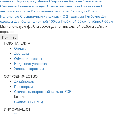
спальню
Под старину
Индия
Старинные
Черные
Экомебель
Стильные
Темные комоды
В стиле неоклассика
Винтажные
В
английском стиле
В колониальном стиле
В коридор
В зал
Напольные
С выдвижными ящиками
С 2 ящиками
Глубокие
Для
одежды
Для белья
Шириной 100 см
Глубиной 50 см
Глубиной 60 см
Мы используем файлы cookie для оптимальной работы сайта и
сервисов.
Подробнее в политике конфидециальности.
Принять
ПОКУПАТЕЛЯМ
Оплата
Доставка
Обмен и возврат
Надежная упаковка
Условия гарантии
СОТРУДНИЧЕСТВО
Дизайнерам
Партнерам
Скачать электронный каталог PDF
Каталог
Скачать (171 МБ)
ИНФОРМАЦИЯ