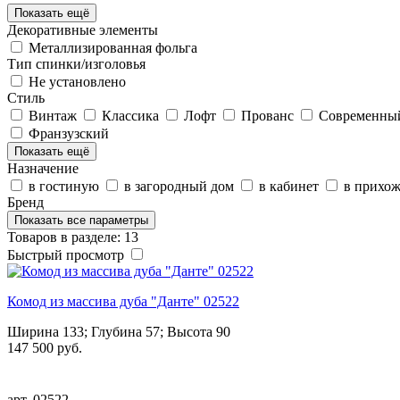
Показать ещё
Декоративные элементы
Металлизированная фольга
Тип спинки/изголовья
Не установлено
Стиль
Винтаж
Классика
Лофт
Прованс
Современны
Франзузский
Показать ещё
Назначение
в гостиную
в загородный дом
в кабинет
в прихо
Бренд
Показать все параметры
Товаров в разделе: 13
Быстрый просмотр
Комод из массива дуба "Данте" 02522
Ширина 133; Глубина 57; Высота 90
147 500 руб.
арт.
02522