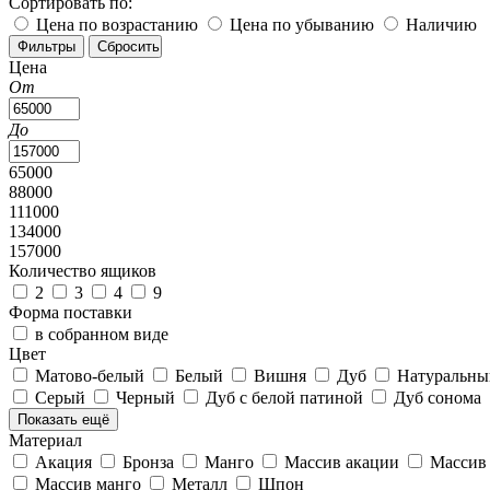
Сортировать по:
Цена по возрастанию
Цена по убыванию
Наличию
Цена
От
До
65000
88000
111000
134000
157000
Количество ящиков
2
3
4
9
Форма поставки
в собранном виде
Цвет
Матово-белый
Белый
Вишня
Дуб
Натуральны
Серый
Черный
Дуб с белой патиной
Дуб сонома
Показать ещё
Материал
Акация
Бронза
Манго
Массив акации
Массив
Массив манго
Металл
Шпон