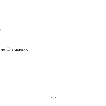
й
жую
в спальню
(0)