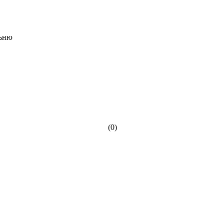
льню
(0)