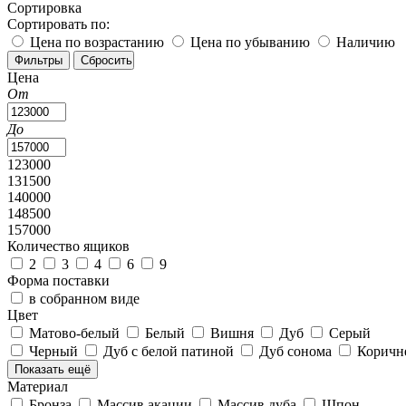
Сортировка
Сортировать по:
Цена по возрастанию
Цена по убыванию
Наличию
Цена
От
До
123000
131500
140000
148500
157000
Количество ящиков
2
3
4
6
9
Форма поставки
в собранном виде
Цвет
Матово-белый
Белый
Вишня
Дуб
Серый
Черный
Дуб с белой патиной
Дуб сонома
Корич
Показать ещё
Материал
Бронза
Массив акации
Массив дуба
Шпон