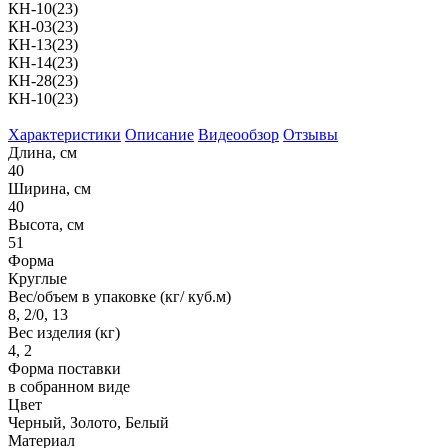
КН-10(23)
КН-03(23)
КН-13(23)
КН-14(23)
КН-28(23)
КН-10(23)
Характеристики
Описание
Видеообзор
Отзывы
Длина, см
40
Ширина, см
40
Высота, см
51
Форма
Круглые
Вес/объем в упаковке (кг/ куб.м)
8, 2/0, 13
Вес изделия (кг)
4, 2
Форма поставки
в собранном виде
Цвет
Черный, Золото, Белый
Материал