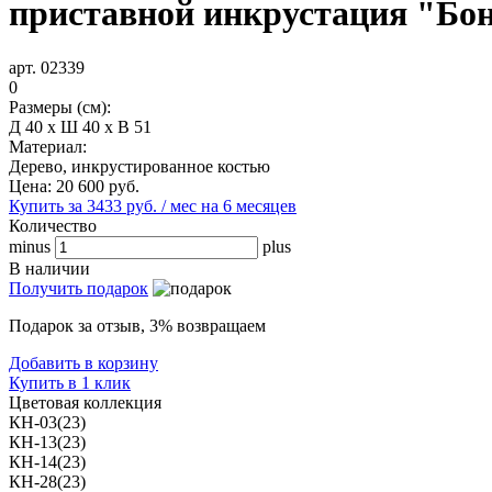
приставной инкрустация "Бон
арт. 02339
0
Размеры (см):
Д 40 x Ш 40 x В 51
Материал:
Дерево, инкрустированное костью
Цена:
20 600
руб.
Купить за 3433 руб. / мес на 6 месяцев
Количество
minus
plus
В наличии
Получить подарок
Подарок за отзыв, 3% возвращаем
Добавить в корзину
Купить в 1 клик
Цветовая коллекция
КН-03(23)
КН-13(23)
КН-14(23)
КН-28(23)