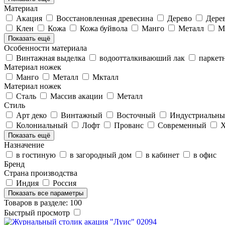
Материал
Акация
Восстановленная древесина
Дерево
Дере
Клен
Кожа
Кожа буйвола
Манго
Металл
М
Показать ещё
Особенности материала
Винтажная выделка
водоотталкиваюший лак
паркетн
Материал ножек
Манго
Металл
Мкталл
Материал ножек
Cталь
Массив акации
Металл
Стиль
Арт деко
Винтажный
Восточный
Индустриальн
Колониальный
Лофт
Прованс
Современный
Х
Показать ещё
Назначение
в гостиную
в загородный дом
в кабинет
в офис
Бренд
Страна производства
Индия
Россия
Показать все параметры
Товаров в разделе: 100
Быстрый просмотр