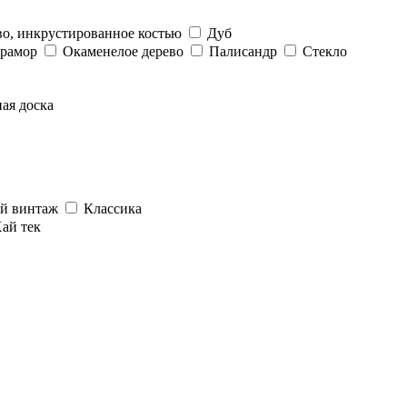
во, инкрустированное костью
Дуб
рамор
Окаменелое дерево
Палисандр
Стекло
ая доска
ый винтаж
Классика
ай тек