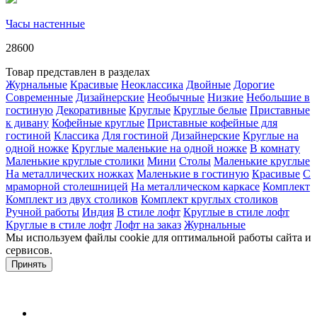
Часы настенные
28600
Товар представлен в разделах
Журнальные
Красивые
Неоклассика
Двойные
Дорогие
Современные
Дизайнерские
Необычные
Низкие
Небольшие в
гостиную
Декоративные
Круглые
Круглые белые
Приставные
к дивану
Кофейные круглые
Приставные кофейные для
гостиной
Классика
Для гостиной
Дизайнерские
Круглые на
одной ножке
Круглые маленькие на одной ножке
В комнату
Маленькие круглые столики
Мини
Столы
Маленькие круглые
На металлических ножках
Маленькие в гостиную
Красивые
С
мраморной столешницей
На металлическом каркасе
Комплект
Комплект из двух столиков
Комплект круглых столиков
Ручной работы
Индия
В стиле лофт
Круглые в стиле лофт
Круглые в стиле лофт
Лофт на заказ
Журнальные
Мы используем файлы cookie для оптимальной работы сайта и
сервисов.
Подробнее в политике конфидециальности.
Принять