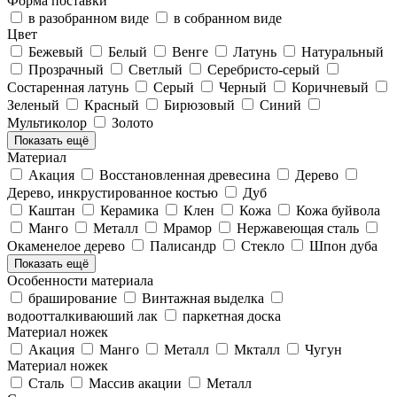
Форма поставки
в разобранном виде
в собранном виде
Цвет
Бежевый
Белый
Венге
Латунь
Натуральный
Прозрачный
Светлый
Серебристо-серый
Состаренная латунь
Серый
Черный
Коричневый
Зеленый
Красный
Бирюзовый
Синий
Мультиколор
Золото
Показать ещё
Материал
Акация
Восстановленная древесина
Дерево
Дерево, инкрустированное костью
Дуб
Каштан
Керамика
Клен
Кожа
Кожа буйвола
Манго
Металл
Мрамор
Нержавеющая сталь
Окаменелое дерево
Палисандр
Стекло
Шпон дуба
Показать ещё
Особенности материала
браширование
Винтажная выделка
водоотталкиваюший лак
паркетная доска
Материал ножек
Акация
Манго
Металл
Мкталл
Чугун
Материал ножек
Cталь
Массив акации
Металл