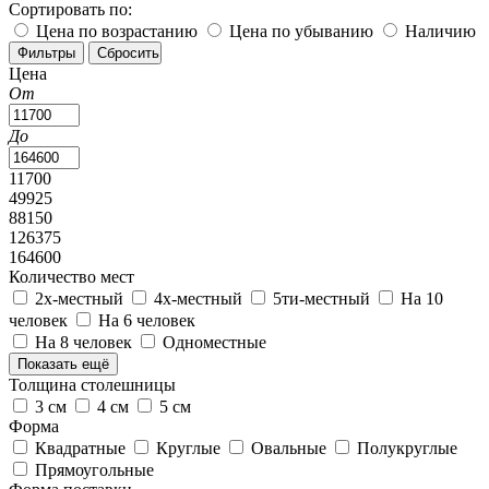
Сортировать по:
Цена по возрастанию
Цена по убыванию
Наличию
Цена
От
До
11700
49925
88150
126375
164600
Количество мест
2х-местный
4х-местный
5ти-местный
На 10
человек
На 6 человек
На 8 человек
Одноместные
Показать ещё
Толщина столешницы
3 см
4 см
5 см
Форма
Квадратные
Круглые
Овальные
Полукруглые
Прямоугольные