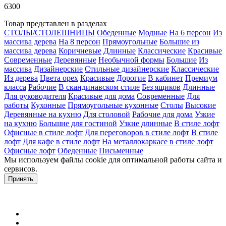
6300
Товар представлен в разделах
СТОЛЫ/СТОЛЕШНИЦЫ
Обеденные
Модные
На 6 персон
Из
массива дерева
На 8 персон
Прямоугольные
Большие из
массива дерева
Коричневые
Длинные
Классические
Красивые
Современные
Деревянные
Необычной формы
Большие
Из
массива
Дизайнерские
Стильные дизайнерские
Классические
Из дерева
Цвета орех
Красивые
Дорогие
В кабинет
Премиум
класса
Рабочие
В скандинавском стиле
Без ящиков
Длинные
Для руководителя
Красивые для дома
Современные
Для
работы
Кухонные
Прямоугольные кухонные
Столы
Высокие
Деревянные на кухню
Для столовой
Рабочие для дома
Узкие
на кухню
Большие для гостиной
Узкие длинные
В стиле лофт
Офисные в стиле лофт
Для переговоров в стиле лофт
В стиле
лофт
Для кафе в стиле лофт
На металлокаркасе в стиле лофт
Офисные лофт
Обеденные
Письменные
Мы используем файлы cookie для оптимальной работы сайта и
сервисов.
Подробнее в политике конфидециальности.
Принять