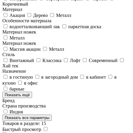
Коричневый
Материал
Акация
Дерево
Металл
Особенности материала
водоотталкиваюший лак
паркетная доска
Материал ножек
Металл
Материал ножек
Массив акации
Металл
Стиль
Винтажный
Классика
Лофт
Современный
Хай тек
Назначение
в гостиную
в загородный дом
в кабинет
в
кухню
в офис
барные
Показать ещё
Бренд
Страна производства
Индия
Показать все параметры
Товаров в разделе: 15
Быстрый просмотр