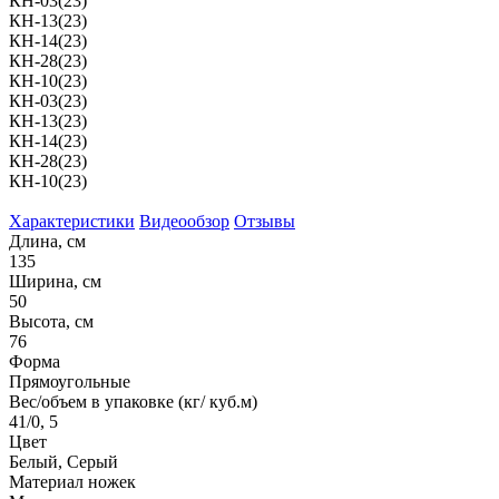
КН-03(23)
КН-13(23)
КН-14(23)
КН-28(23)
КН-10(23)
КН-03(23)
КН-13(23)
КН-14(23)
КН-28(23)
КН-10(23)
Характеристики
Видеообзор
Отзывы
Длина, см
135
Ширина, см
50
Высота, см
76
Форма
Прямоугольные
Вес/объем в упаковке (кг/ куб.м)
41/0, 5
Цвет
Белый, Серый
Материал ножек