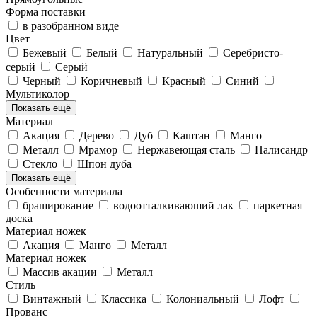
Форма поставки
в разобранном виде
Цвет
Бежевый
Белый
Натуральный
Серебристо-
серый
Серый
Черный
Коричневый
Красный
Синий
Мультиколор
Показать ещё
Материал
Акация
Дерево
Дуб
Каштан
Манго
Металл
Мрамор
Нержавеющая сталь
Палисандр
Стекло
Шпон дуба
Показать ещё
Особенности материала
браширование
водоотталкиваюший лак
паркетная
доска
Материал ножек
Акация
Манго
Металл
Материал ножек
Массив акации
Металл
Стиль
Винтажный
Классика
Колониальный
Лофт
Прованс