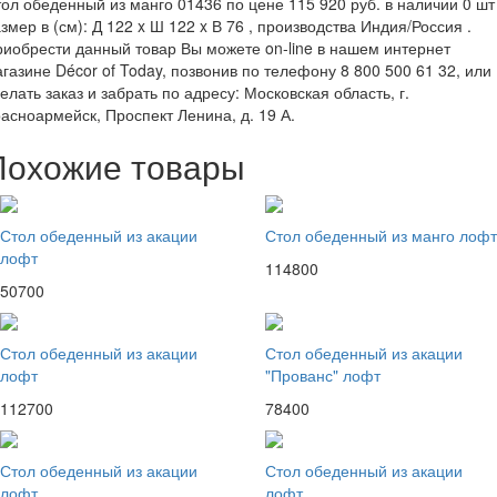
ол обеденный из манго 01436 по цене 115 920 руб. в наличии 0 шт 
змер в (см): Д 122 x Ш 122 x В 76 , производства Индия/Россия .
иобрести данный товар Вы можете on-line в нашем интернет
газине Décor of Today, позвонив по телефону 8 800 500 61 32, или
елать заказ и забрать по адресу: Московская область, г.
асноармейск, Проспект Ленина, д. 19 А.
Похожие товары
Стол обеденный из акации
Стол обеденный из манго лофт
лофт
114800
50700
Стол обеденный из акации
Стол обеденный из акации
лофт
"Прованс" лофт
112700
78400
Стол обеденный из акации
Стол обеденный из акации
лофт
лофт