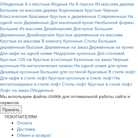
Обеденные
4-х местные
Модные
На 6 персон
Из массива дерева
Большие из массива дерева
Коричневые
Круглые
Черные
Классические
Красивые
Круглые и деревянные
Современные
На
одной ноге
Деревянные
Для маленькой кухни
Необычной формы
Большие
Из массива
Дизайнерские
Для кухни
Большие
Деревянные
Дизайнерские
Круглые деревянные из массива
Круглые из массива
В комнату
Кухонные
Столы
Большие
деревянные
Высокие
Деревянные на заказ
Деревянные на кухню
Для кафе на одной ножке
Недорогие кухонные
Для столовой
Круглые 120 см
Круглые в гостиную
Кухонные на заказ
Черные
кухонные
На металлических ножках
На одной ножке для кухни
Дешевые кухонные
Большие для гостиной
Красивые
В стиле лофт
Для кафе в стиле лофт
Круглые кухонные в стиле лофт
На
металлокаркасе в стиле лофт
Столы лофт
Круглые в стиле лофт
Лофт на заказ
Обеденные
Мы используем файлы cookie для оптимальной работы сайта и
сервисов.
Подробнее в политике конфидециальности.
Принять
ПОКУПАТЕЛЯМ
Оплата
Доставка
Обмен и возврат