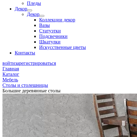
Пледы
Декор
Декор
Коллекции декор
Вазы
Статуэтки
Подсвечники
Шкатулки
Искусственные цветы
Контакты
войти
зарегистрироваться
Главная
Каталог
Мебель
Столы и столешницы
Большие деревянные столы