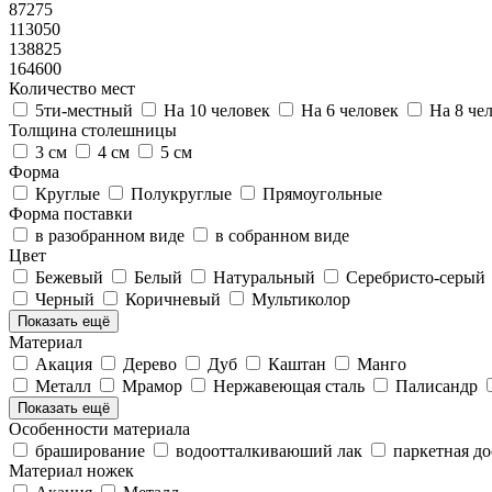
87275
113050
138825
164600
Количество мест
5ти-местный
На 10 человек
На 6 человек
На 8 че
Толщина столешницы
3 см
4 см
5 см
Форма
Круглые
Полукруглые
Прямоугольные
Форма поставки
в разобранном виде
в собранном виде
Цвет
Бежевый
Белый
Натуральный
Серебристо-серый
Черный
Коричневый
Мультиколор
Показать ещё
Материал
Акация
Дерево
Дуб
Каштан
Манго
Металл
Мрамор
Нержавеющая сталь
Палисандр
Показать ещё
Особенности материала
браширование
водоотталкиваюший лак
паркетная до
Материал ножек