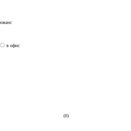
ованс
в офис
(0)