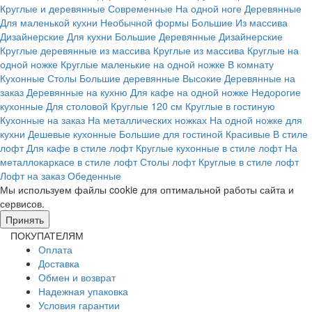
Круглые и деревянные
Современные
На одной ноге
Деревянные
Для маленькой кухни
Необычной формы
Большие
Из массива
Дизайнерские
Для кухни
Большие
Деревянные
Дизайнерские
Круглые деревянные из массива
Круглые из массива
Круглые на
одной ножке
Круглые маленькие на одной ножке
В комнату
Кухонные
Столы
Большие деревянные
Высокие
Деревянные на
заказ
Деревянные на кухню
Для кафе на одной ножке
Недорогие
кухонные
Для столовой
Круглые 120 см
Круглые в гостиную
Кухонные на заказ
На металлических ножках
На одной ножке для
кухни
Дешевые кухонные
Большие для гостиной
Красивые
В стиле
лофт
Для кафе в стиле лофт
Круглые кухонные в стиле лофт
На
металлокаркасе в стиле лофт
Столы лофт
Круглые в стиле лофт
Лофт на заказ
Обеденные
Мы используем файлы cookie для оптимальной работы сайта и
сервисов.
Подробнее в политике конфидециальности.
Принять
ПОКУПАТЕЛЯМ
Оплата
Доставка
Обмен и возврат
Надежная упаковка
Условия гарантии