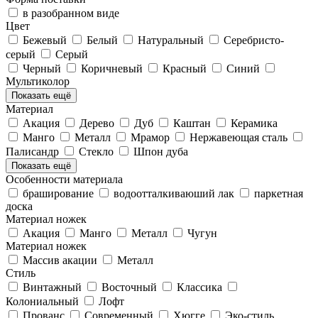
в разобранном виде
Цвет
Бежевый
Белый
Натуральный
Серебристо-
серый
Серый
Черный
Коричневый
Красный
Синий
Мультиколор
Показать ещё
Материал
Акация
Дерево
Дуб
Каштан
Керамика
Манго
Металл
Мрамор
Нержавеющая сталь
Палисандр
Стекло
Шпон дуба
Показать ещё
Особенности материала
браширование
водоотталкиваюший лак
паркетная
доска
Материал ножек
Акация
Манго
Металл
Чугун
Материал ножек
Массив акации
Металл
Стиль
Винтажный
Восточный
Классика
Колониальный
Лофт
Прованс
Современный
Хюгге
Эко-стиль