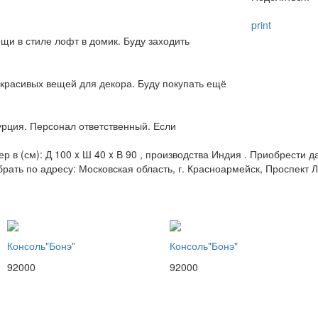
print
и в стиле лофт в домик. Буду заходить
красивых вещей для декора. Буду покупать ещё
урция. Персонал ответственный. Если
ер в (см): Д 100 x Ш 40 x В 90 , производства Индия . Приобрести 
брать по адресу: Московская область, г. Красноармейск, Проспект Л
Консоль"Бонэ"
Консоль"Бонэ"
92000
92000