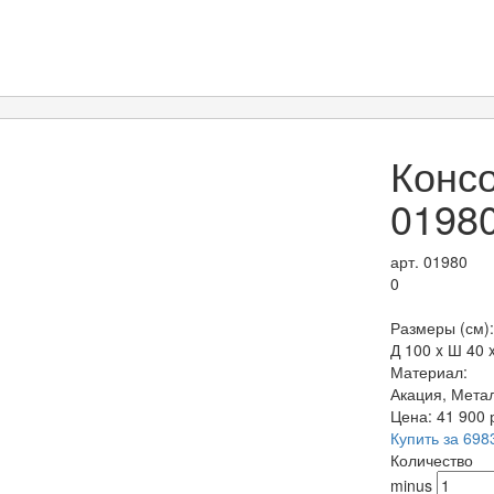
Консо
0198
арт. 01980
0
Размеры (см):
Д 100 x Ш 40 
Материал:
Акация, Мета
Цена:
41 900
Купить за 698
Количество
minus