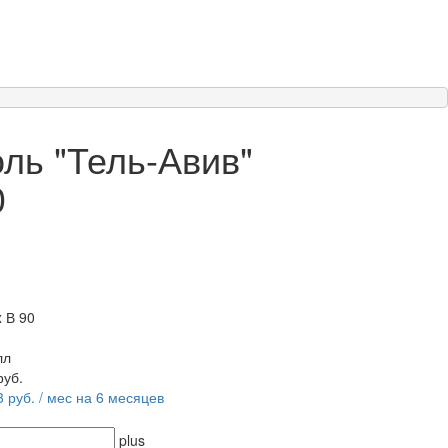
ль "Тель-Авив"
0
x В 90
лл
руб.
3 руб. / мес на 6 месяцев
plus