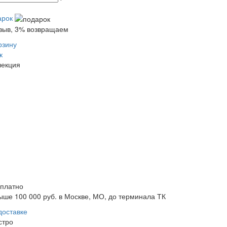
арок
тзыв, 3% возвращаем
рзину
к
лекция
сплатно
ыше 100 000 руб. в Москве, МО, до терминала ТК
доставке
стро