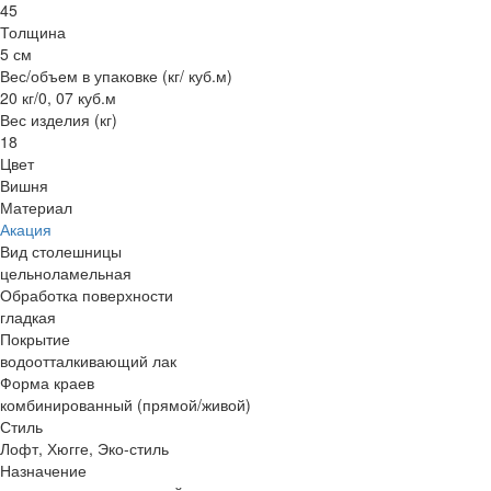
45
Толщина
5 см
Вес/объем в упаковке (кг/ куб.м)
20 кг/0, 07 куб.м
Вес изделия (кг)
18
Цвет
Вишня
Материал
Акация
Вид столешницы
цельноламельная
Обработка поверхности
гладкая
Покрытие
водоотталкивающий лак
Форма краев
комбинированный (прямой/живой)
Стиль
Лофт, Хюгге, Эко-стиль
Назначение