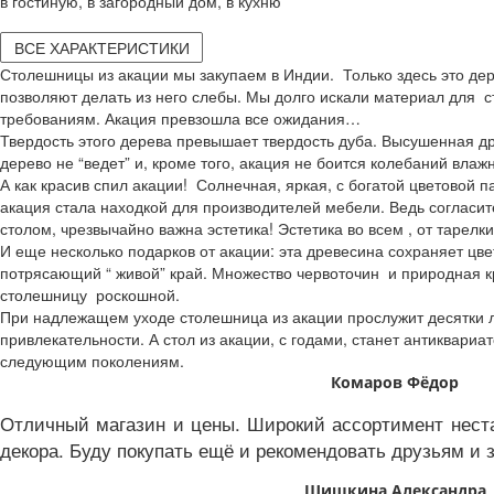
в гостиную, в загородный дом, в кухню
ВСЕ ХАРАКТЕРИСТИКИ
Столешницы из акации мы закупаем в Индии. Только здесь это дер
позволяют делать из него слебы. Мы долго искали материал для 
требованиям. Акация превзошла все ожидания…
Твердость этого дерева превышает твердость дуба. Высушенная др
дерево не “ведет” и, кроме того, акация не боится колебаний влаж
А как красив спил акации! Солнечная, яркая, с богатой цветовой 
акация стала находкой для производителей мебели. Ведь согласит
столом, чрезвычайно важна эстетика! Эстетика во всем , от тарелк
И еще несколько подарков от акации: эта древесина сохраняет цве
потрясающий “ живой” край. Множество червоточин и природная к
столешницу роскошной.
При надлежащем уходе столешница из акации прослужит десятки л
привлекательности. А стол из акации, с годами, станет антиквари
следующим поколениям.
Комаров Фёдор
Отличный магазин и цены. Широкий ассортимент нест
декора. Буду покупать ещё и рекомендовать друзьям и 
Шишкина Александра