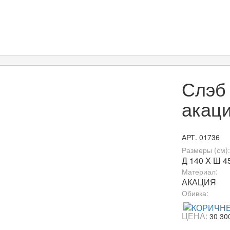
Слэб
акац
АРТ. 01736
Размеры (см):
Д 140 X Ш 45
Материал:
АКАЦИЯ
Обивка:
ЦЕНА:
30 30