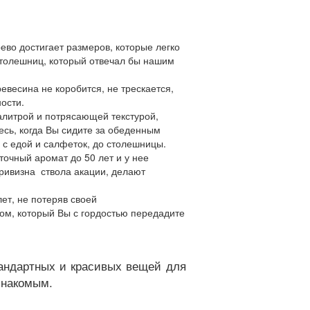
ево достигает размеров, которые легко
столешниц, который отвечал бы нашим
евесина не коробится, не трескается,
ности.
палитрой и потрясающей текстурой,
есь, когда Вы сидите за обеденным
и с едой и салфеток, до столешницы.
точный аромат до 50 лет и у нее
ривизна ствола акации, делают
ет, не потеряв своей
атом, который Вы с гордостью передадите
андартных и красивых вещей для
знакомым.