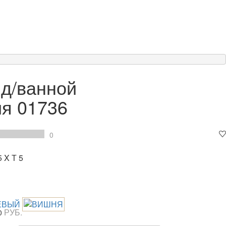
 д/ванной
ия 01736
0
 X Т 5
РУБ.
0