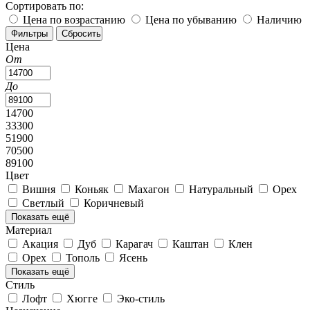
Сортировать по:
Цена по возрастанию
Цена по убыванию
Наличию
Цена
От
До
14700
33300
51900
70500
89100
Цвет
Вишня
Коньяк
Махагон
Натуральный
Орех
Светлый
Коричневый
Показать ещё
Материал
Акация
Дуб
Карагач
Каштан
Клен
Орех
Тополь
Ясень
Показать ещё
Стиль
Лофт
Хюгге
Эко-стиль